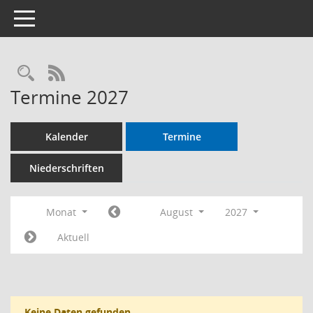
Toggle navigation
RSS-Feed
Termine 2027
Kalender
Termine
Niederschriften
Monat
August
2027
Aktuell
Keine Daten gefunden.