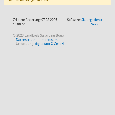
Letzte Änderung: 07.08.2026
Software:
Sitzungsdienst
(Wird in
18:00:40
Session
© 2023 Landkreis Straubing-Bogen
Datenschutz
Impressum
Umsetzung:
digitalfabriX GmbH