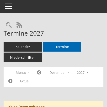
Toggle navigation
RSS-Feed
Termine 2027
Kalender
Termine
Niederschriften
Monat
Dezember
2027
Aktuell
Keine Daten gefunden.