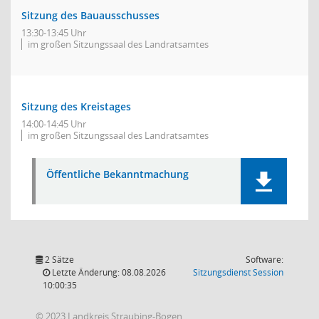
Sitzung des Bauausschusses
13:30-13:45 Uhr
im großen Sitzungssaal des Landratsamtes
Sitzung des Kreistages
14:00-14:45 Uhr
im großen Sitzungssaal des Landratsamtes
Öffentliche Bekanntmachung
2 Sätze
Software:
(Wird in
Letzte Änderung: 08.08.2026
Sitzungsdienst
Session
10:00:35
© 2023 Landkreis Straubing-Bogen