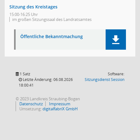
Sitzung des Kreistages
15:00-16:25 Uhr
im großen Sitzungssaal des Landratsamtes
Öffentliche Bekanntmachung
1 Satz
Software:
(Wird in
Letzte Änderung: 06.08.2026
Sitzungsdienst
Session
18:00:41
© 2023 Landkreis Straubing-Bogen
Datenschutz
Impressum
Umsetzung:
digitalfabriX GmbH