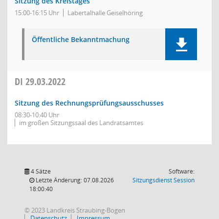
Sitzung des Kreistages
15:00-16:15 Uhr
Labertalhalle Geiselhöring
Öffentliche Bekanntmachung
DI
29.03.2022
Sitzung des Rechnungsprüfungsausschusses
08:30-10:40 Uhr
im großen Sitzungssaal des Landratsamtes
4 Sätze
Software:
(Wird in
Letzte Änderung: 07.08.2026
Sitzungsdienst
Session
18:00:40
© 2023 Landkreis Straubing-Bogen
Datenschutz
Impressum