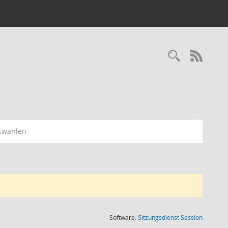
RSS-
swählen
(Wird in
Software:
Sitzungsdienst
Session