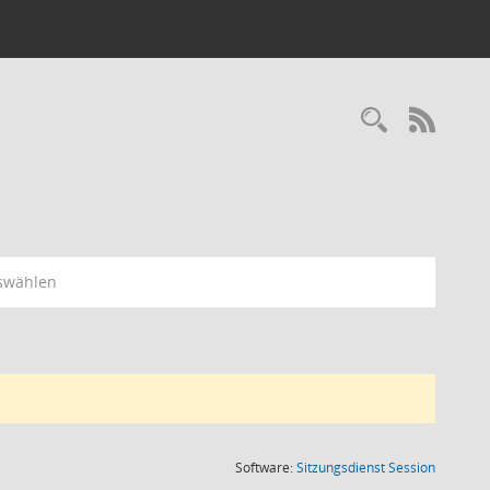
RSS-
swählen
(Wird in
Software:
Sitzungsdienst
Session