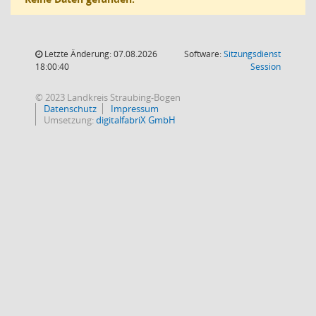
Letzte Änderung: 07.08.2026
Software:
Sitzungsdienst
(Wird in
18:00:40
Session
© 2023 Landkreis Straubing-Bogen
Datenschutz
Impressum
Umsetzung:
digitalfabriX GmbH