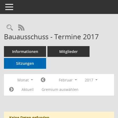
Toggle navigation
RSS-Feed
Bauausschuss - Termine 2017
Informationen
Mitglieder
Sitzungen
Monat
Februar
2017
Aktuell
Gremium auswählen
Keine Daten gefunden.