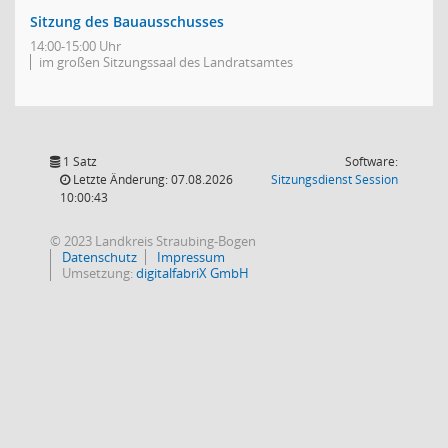
Sitzung des Bauausschusses
14:00-15:00 Uhr
im großen Sitzungssaal des Landratsamtes
1 Satz
Software:
(Wird in
Letzte Änderung: 07.08.2026
Sitzungsdienst
Session
10:00:43
© 2023 Landkreis Straubing-Bogen
Datenschutz
Impressum
Umsetzung:
digitalfabriX GmbH