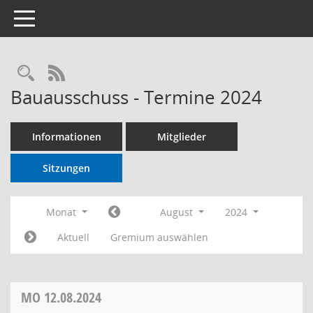
Toggle navigation
RSS-Feed
Bauausschuss - Termine 2024
Informationen
Mitglieder
Sitzungen
Monat
August
2024
Aktuell
Gremium auswählen
MO
12.08.2024