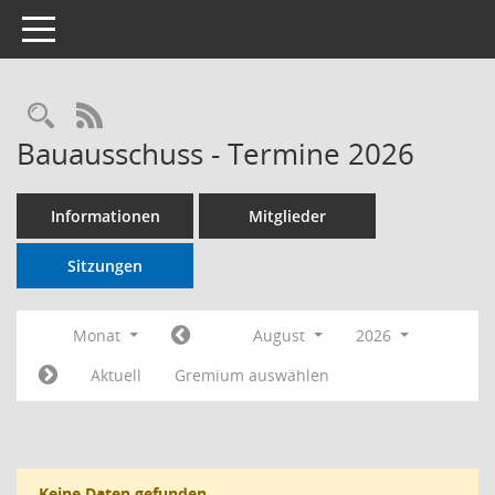
Toggle navigation
RSS-Feed
Bauausschuss - Termine 2026
Informationen
Mitglieder
Sitzungen
Monat
August
2026
Aktuell
Gremium auswählen
Keine Daten gefunden.