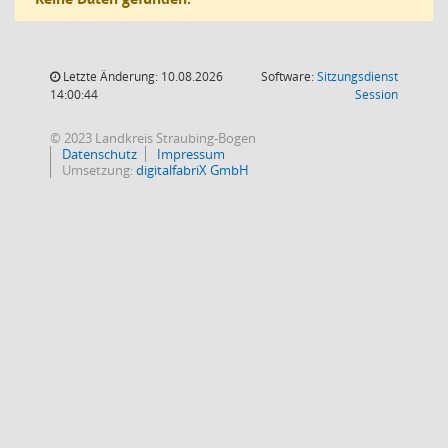
Letzte Änderung: 10.08.2026
Software:
Sitzungsdienst
(Wird in
14:00:44
Session
© 2023 Landkreis Straubing-Bogen
Datenschutz
Impressum
Umsetzung:
digitalfabriX GmbH