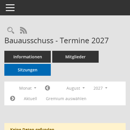
Toggle navigation
RSS-Feed
Bauausschuss - Termine 2027
Informationen
Mitglieder
Sitzungen
Monat
August
2027
Aktuell
Gremium auswählen
Keine Daten gefunden.