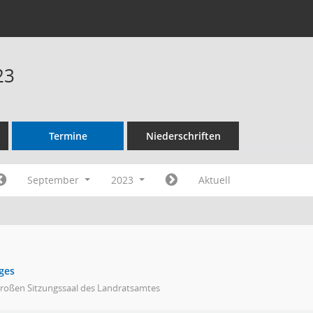
23
Termine
Niederschriften
September
2023
Aktuell
ges
großen Sitzungssaal des Landratsamtes