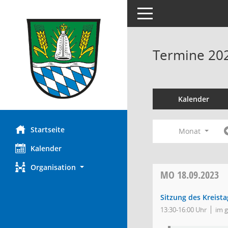
Toggle navigation
Termine 20
Kalender
Startseite
Monat
Kalender
Organisation
MO
18.09.2023
Sitzung des Kreista
13:30-16:00 Uhr
im 