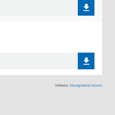
(Wird in
Software:
Sitzungsdienst
Session