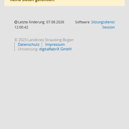
Letzte Änderung: 07.08.2026
Software:
Sitzungsdienst
(Wird in
12:00:42
Session
© 2023 Landkreis Straubing-Bogen
Datenschutz
Impressum
Umsetzung:
digitalfabriX GmbH