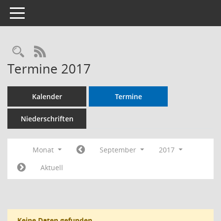
Toggle navigation
RSS-Feed
Termine 2017
Kalender
Termine
Niederschriften
Monat
September
2017
Aktuell
Keine Daten gefunden.