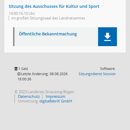
Sitzung des Ausschusses für Kultur und Sport
14:00-16:10 Uhr
im großen Sitzungssaal des Landratsamtes
Öffentliche Bekanntmachung
1 Satz
Software:
(Wird in
Letzte Änderung: 08.08.2026
Sitzungsdienst
Session
18:00:36
© 2023 Landkreis Straubing-Bogen
Datenschutz
Impressum
Umsetzung:
digitalfabriX GmbH