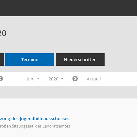
20
Termine
Niederschriften
Juni
2020
Aktuell
tzung des Jugendhilfeausschusses
großen Sitzungssaal des Landratsamtes