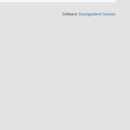
(Wird in
Software:
Sitzungsdienst
Session