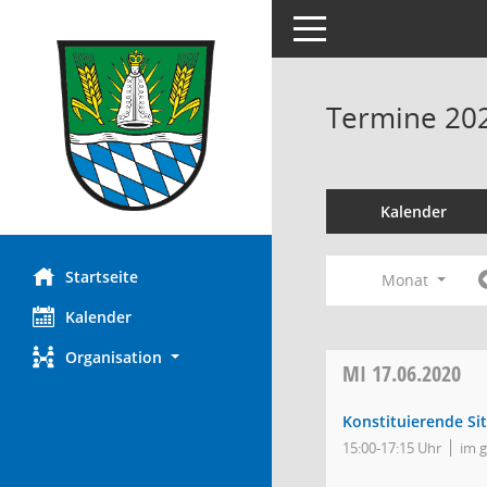
Toggle navigation
Termine 20
Kalender
Startseite
Monat
Kalender
Organisation
MI
17.06.2020
Konstituierende Si
15:00-17:15 Uhr
im 