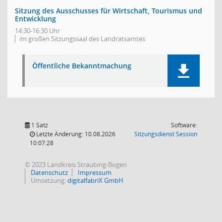
Sitzung des Ausschusses für Wirtschaft, Tourismus und
Entwicklung
14:30-16:30 Uhr
im großen Sitzungssaal des Landratsamtes
Öffentliche Bekanntmachung
1 Satz
Software:
(Wird in
Letzte Änderung: 10.08.2026
Sitzungsdienst
Session
10:07:28
© 2023 Landkreis Straubing-Bogen
Datenschutz
Impressum
Umsetzung:
digitalfabriX GmbH