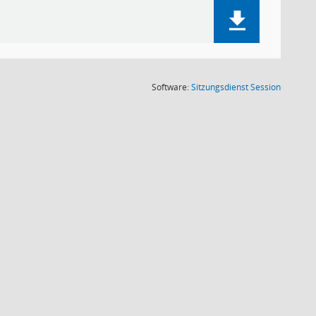
(Wird in
Software:
Sitzungsdienst
Session