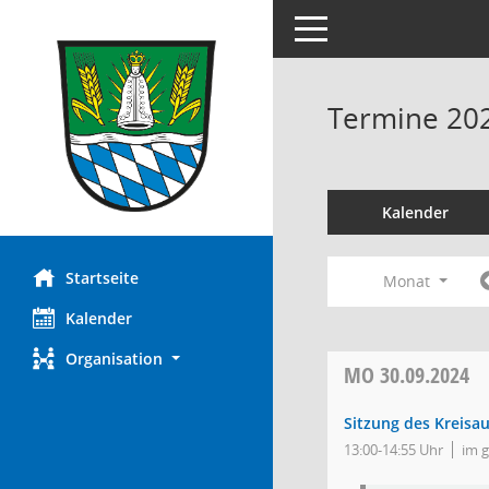
Toggle navigation
Termine 20
Kalender
Startseite
Monat
Kalender
Organisation
MO
30.09.2024
Sitzung des Kreisa
13:00-14:55 Uhr
im 