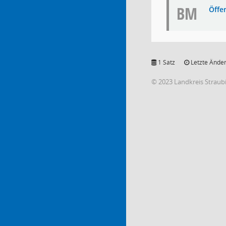
BM
Öffe
1 Satz
Letzte Änder
© 2023 Landkreis Strau