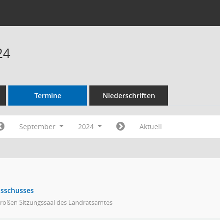
24
Termine
Niederschriften
September
2024
Aktuell
usschusses
großen Sitzungssaal des Landratsamtes