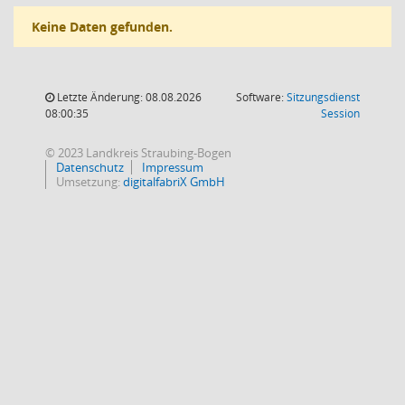
Keine Daten gefunden.
Letzte Änderung: 08.08.2026
Software:
Sitzungsdienst
(Wird in
08:00:35
Session
© 2023 Landkreis Straubing-Bogen
Datenschutz
Impressum
Umsetzung:
digitalfabriX GmbH