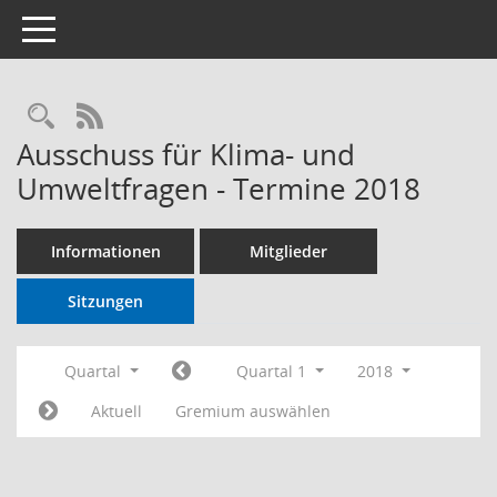
Toggle navigation
RSS-Feed
Ausschuss für Klima- und
Umweltfragen - Termine 2018
Informationen
Mitglieder
Sitzungen
Quartal
Quartal 1
2018
Aktuell
Gremium auswählen