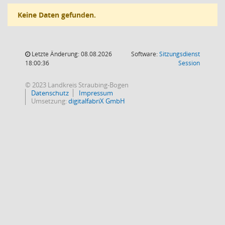
Keine Daten gefunden.
Letzte Änderung: 08.08.2026
Software:
Sitzungsdienst
(Wird in
18:00:36
Session
© 2023 Landkreis Straubing-Bogen
Datenschutz
Impressum
Umsetzung:
digitalfabriX GmbH