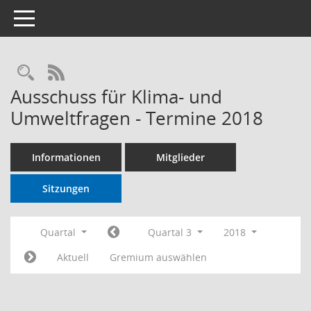
Toggle navigation
RSS-Feed
Ausschuss für Klima- und
Umweltfragen - Termine 2018
Informationen
Mitglieder
Sitzungen
Quartal
Quartal 3
2018
Aktuell
Gremium auswählen