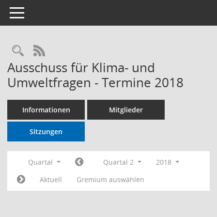
Toggle navigation
RSS-Feed
Ausschuss für Klima- und
Umweltfragen - Termine 2018
Informationen
Mitglieder
Sitzungen
Quartal
Quartal 2
2018
Aktuell
Gremium auswählen