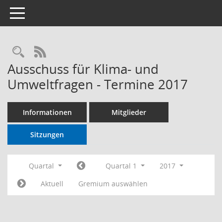
Toggle navigation
RSS-Feed
Ausschuss für Klima- und
Umweltfragen - Termine 2017
Informationen
Mitglieder
Sitzungen
Quartal
Quartal 1
2017
Aktuell
Gremium auswählen