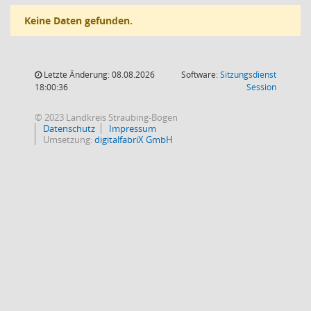
Keine Daten gefunden.
Letzte Änderung: 08.08.2026
Software:
Sitzungsdienst
(Wird in
18:00:36
Session
© 2023 Landkreis Straubing-Bogen
Datenschutz
Impressum
Umsetzung:
digitalfabriX GmbH