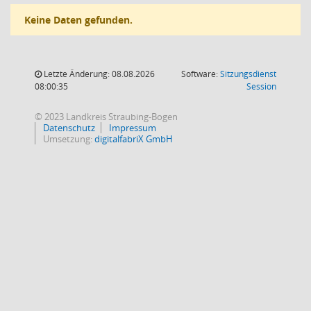
Keine Daten gefunden.
Letzte Änderung: 08.08.2026
Software:
Sitzungsdienst
(Wird in
08:00:35
Session
© 2023 Landkreis Straubing-Bogen
Datenschutz
Impressum
Umsetzung:
digitalfabriX GmbH