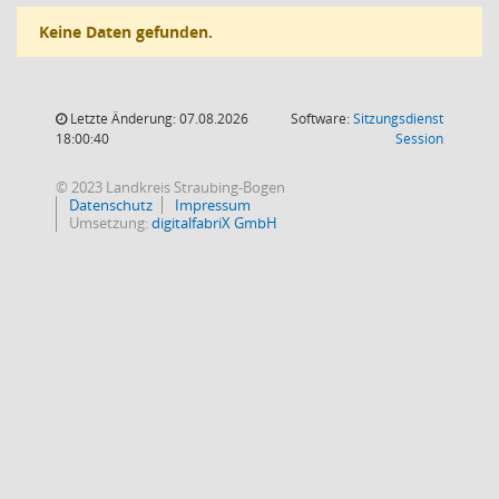
Keine Daten gefunden.
Letzte Änderung: 07.08.2026
Software:
Sitzungsdienst
(Wird in
18:00:40
Session
© 2023 Landkreis Straubing-Bogen
Datenschutz
Impressum
Umsetzung:
digitalfabriX GmbH