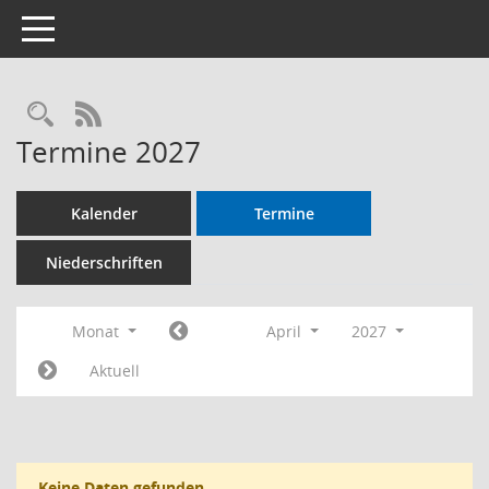
Toggle navigation
RSS-Feed
Termine 2027
Kalender
Termine
Niederschriften
Monat
April
2027
Aktuell
Keine Daten gefunden.