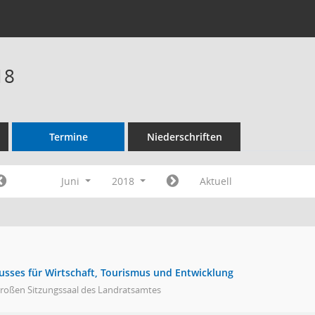
18
Termine
Niederschriften
Juni
2018
Aktuell
usses für Wirtschaft, Tourismus und Entwicklung
großen Sitzungssaal des Landratsamtes