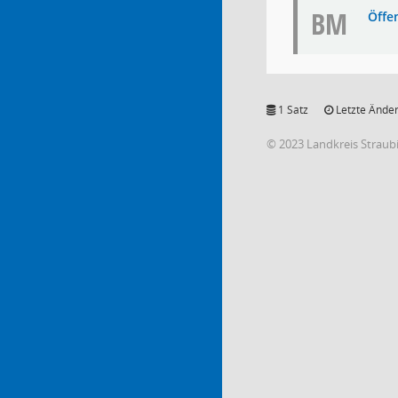
BM
Öffe
1 Satz
Letzte Änder
© 2023 Landkreis Strau