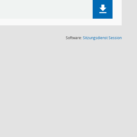
(Wird in
Software:
Sitzungsdienst
Session