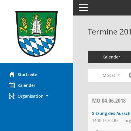
Toggle navigation
Termine 20
Kalender
Startseite
Monat
Kalender
Organisation
MO
04.06.2018
Sitzung des Aussch
14:30-16:30 Uhr
im 