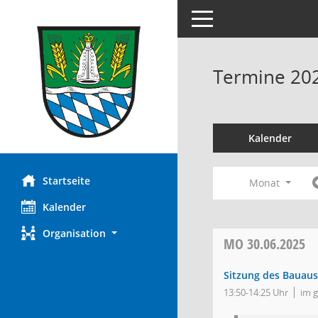
Toggle navigation
Termine 20
Kalender
Startseite
Monat
Kalender
Organisation
MO
30.06.2025
Sitzung des Bauaus
13:50-14:25 Uhr
im 