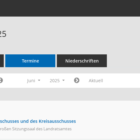
25
Termine
Niederschriften
Juni
2025
Aktuell
schusses und des Kreisausschusses
großen Sitzungssaal des Landratsamtes