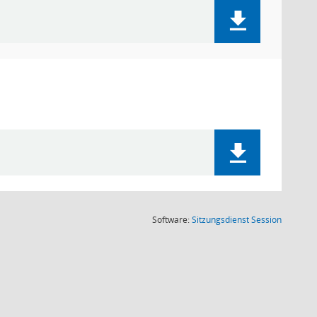
(Wird in
Software:
Sitzungsdienst
Session