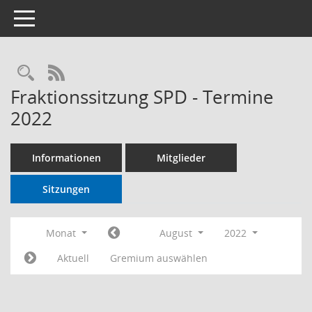
Toggle navigation
RSS-Feed
Fraktionssitzung SPD - Termine
2022
Informationen
Mitglieder
Sitzungen
Monat
August
2022
Aktuell
Gremium auswählen