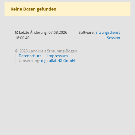
Keine Daten gefunden.
Letzte Änderung: 07.08.2026
Software:
Sitzungsdienst
(Wird in
18:00:40
Session
© 2023 Landkreis Straubing-Bogen
Datenschutz
Impressum
Umsetzung:
digitalfabriX GmbH