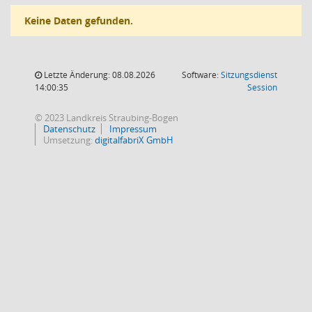
Keine Daten gefunden.
Letzte Änderung: 08.08.2026
Software:
Sitzungsdienst
(Wird in
14:00:35
Session
© 2023 Landkreis Straubing-Bogen
Datenschutz
Impressum
Umsetzung:
digitalfabriX GmbH