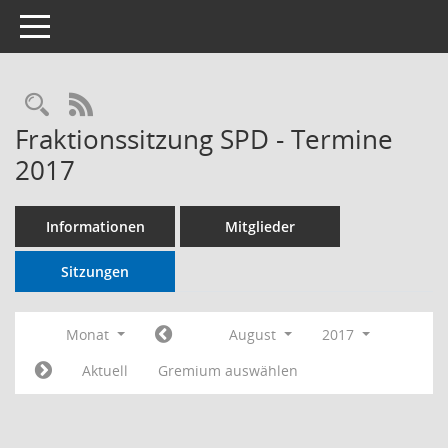
Toggle navigation
RSS-Feed
Fraktionssitzung SPD - Termine
2017
Informationen
Mitglieder
Sitzungen
Monat
August
2017
Aktuell
Gremium auswählen