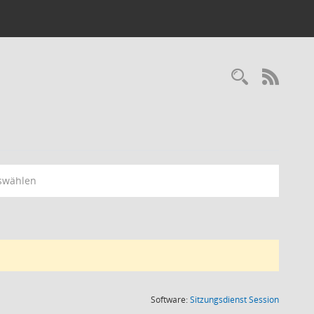
RSS-
swählen
(Wird in
Software:
Sitzungsdienst
Session