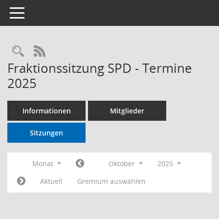
Toggle navigation
RSS-Feed
Fraktionssitzung SPD - Termine
2025
Informationen
Mitglieder
Sitzungen
Monat
Oktober
2025
Aktuell
Gremium auswählen