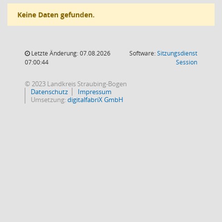
Keine Daten gefunden.
Letzte Änderung: 07.08.2026
Software:
Sitzungsdienst
(Wird in
07:00:44
Session
© 2023 Landkreis Straubing-Bogen
Datenschutz
Impressum
Umsetzung:
digitalfabriX GmbH