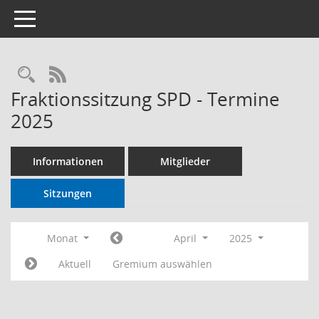
Toggle navigation
RSS-Feed
Fraktionssitzung SPD - Termine
2025
Informationen
Mitglieder
Sitzungen
Monat
April
2025
Aktuell
Gremium auswählen