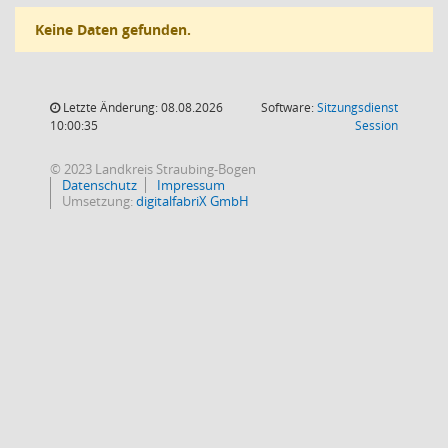
Keine Daten gefunden.
Letzte Änderung: 08.08.2026
Software:
Sitzungsdienst
(Wird in
10:00:35
Session
© 2023 Landkreis Straubing-Bogen
Datenschutz
Impressum
Umsetzung:
digitalfabriX GmbH