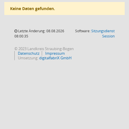
Keine Daten gefunden.
Letzte Änderung: 08.08.2026
Software:
Sitzungsdienst
(Wird in
08:00:35
Session
© 2023 Landkreis Straubing-Bogen
Datenschutz
Impressum
Umsetzung:
digitalfabriX GmbH