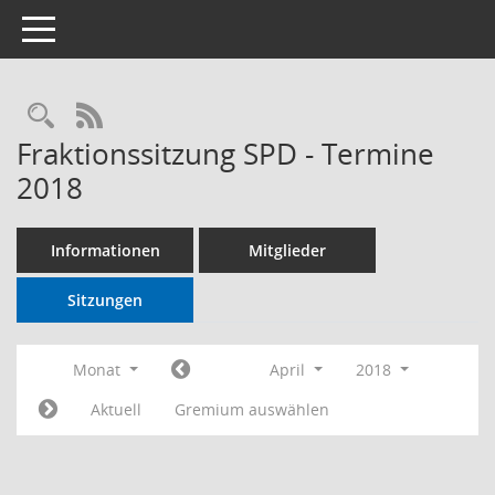
Toggle navigation
RSS-Feed
Fraktionssitzung SPD - Termine
2018
Informationen
Mitglieder
Sitzungen
Monat
April
2018
Aktuell
Gremium auswählen