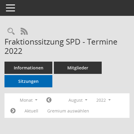
Toggle navigation
RSS-Feed
Fraktionssitzung SPD - Termine
2022
Informationen
Mitglieder
Sitzungen
Monat
August
2022
Aktuell
Gremium auswählen