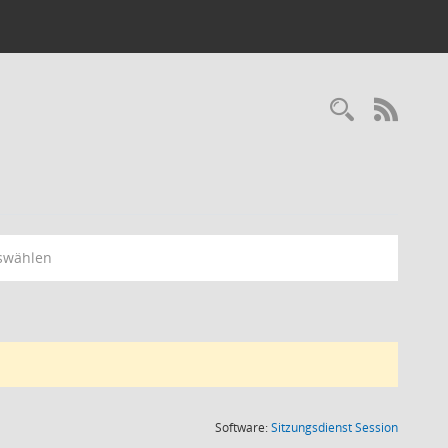
RSS-
swählen
(Wird in
Software:
Sitzungsdienst
Session