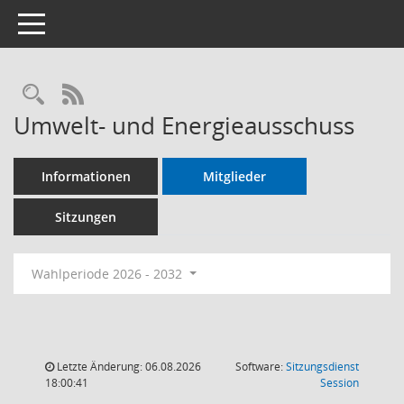
Toggle navigation
RSS-Feed
Umwelt- und Energieausschuss
Informationen
Mitglieder
Sitzungen
Wahlperiode 2026 - 2032
Letzte Änderung: 06.08.2026
Software:
Sitzungsdienst
(Wird in
18:00:41
Session