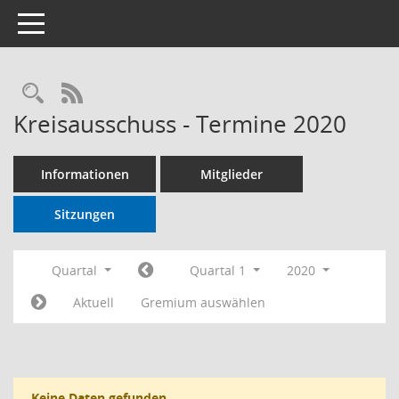
Toggle navigation
RSS-Feed
Kreisausschuss - Termine 2020
Informationen
Mitglieder
Sitzungen
Quartal
Quartal 1
2020
Aktuell
Gremium auswählen
Keine Daten gefunden.