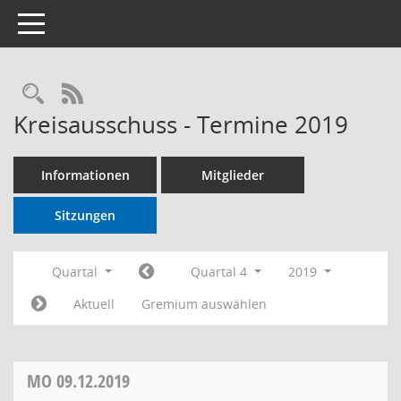
Toggle navigation
RSS-Feed
Kreisausschuss - Termine 2019
Informationen
Mitglieder
Sitzungen
Quartal
Quartal 4
2019
Aktuell
Gremium auswählen
MO
09.12.2019