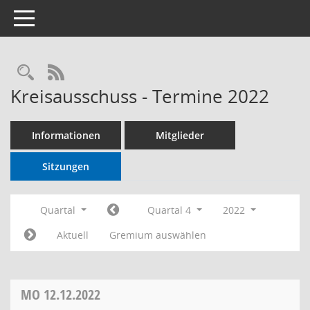
Toggle navigation
RSS-Feed
Kreisausschuss - Termine 2022
Informationen
Mitglieder
Sitzungen
Quartal
Quartal 4
2022
Aktuell
Gremium auswählen
MO
12.12.2022