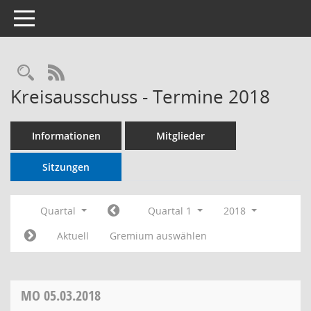
Toggle navigation
RSS-Feed
Kreisausschuss - Termine 2018
Informationen
Mitglieder
Sitzungen
Quartal
Quartal 1
2018
Aktuell
Gremium auswählen
MO
05.03.2018