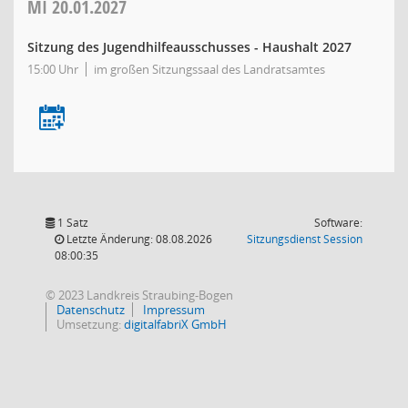
MI
20.01.2027
Sitzung des Jugendhilfeausschusses - Haushalt 2027
15:00 Uhr
im großen Sitzungssaal des Landratsamtes
1 Satz
Software:
(Wird in
Letzte Änderung: 08.08.2026
Sitzungsdienst
Session
08:00:35
© 2023 Landkreis Straubing-Bogen
Datenschutz
Impressum
Umsetzung:
digitalfabriX GmbH