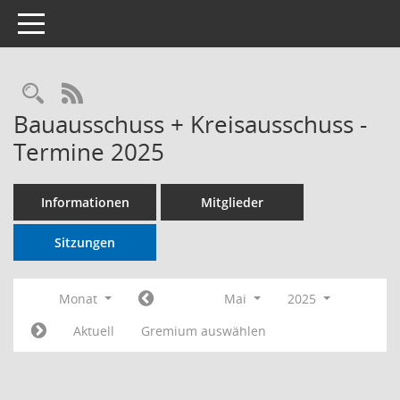
Toggle navigation
RSS-Feed
Bauausschuss + Kreisausschuss -
Termine 2025
Informationen
Mitglieder
Sitzungen
Monat
Mai
2025
Aktuell
Gremium auswählen