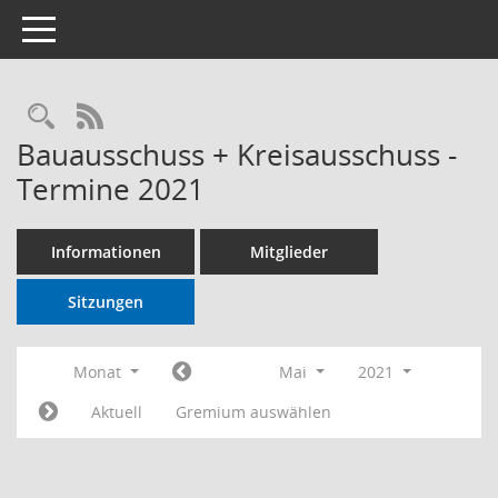
Toggle navigation
RSS-Feed
Bauausschuss + Kreisausschuss -
Termine 2021
Informationen
Mitglieder
Sitzungen
Monat
Mai
2021
Aktuell
Gremium auswählen