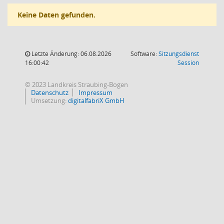
Keine Daten gefunden.
Letzte Änderung: 06.08.2026
Software:
Sitzungsdienst
(Wird in
16:00:42
Session
© 2023 Landkreis Straubing-Bogen
Datenschutz
Impressum
Umsetzung:
digitalfabriX GmbH