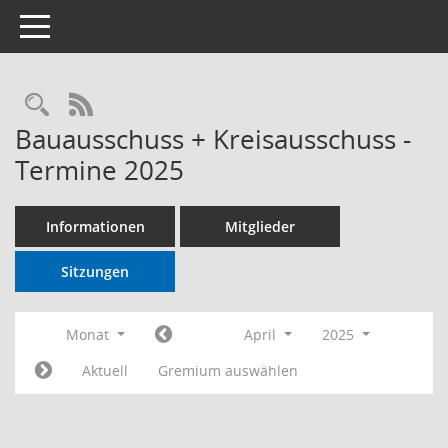
Toggle navigation
RSS-Feed
Bauausschuss + Kreisausschuss -
Termine 2025
Informationen
Mitglieder
Sitzungen
Monat
April
2025
Aktuell
Gremium auswählen