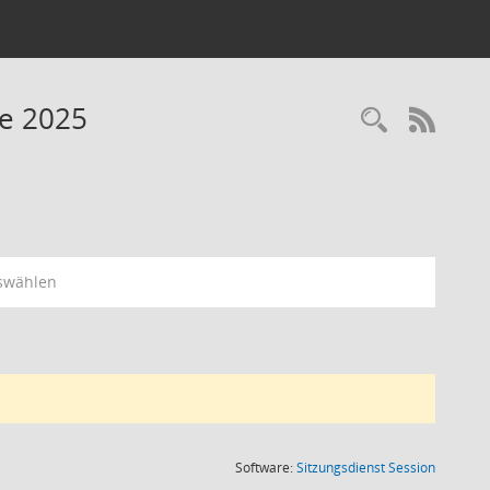
ne 2025
RSS-
swählen
(Wird in
Software:
Sitzungsdienst
Session