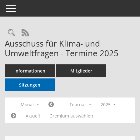
Toggle navigation
RSS-Feed
Ausschuss für Klima- und
Umweltfragen - Termine 2025
Informationen
Mitglieder
Sitzungen
Monat
Februar
2025
Aktuell
Gremium auswählen