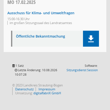
MO
17.02.2025
Ausschuss für Klima- und Umweltfragen
15:00-16:30 Uhr
im großen Sitzungssaal des Landratsamtes
Öffentliche Bekanntmachung
1 Satz
Software:
(Wird in
Letzte Änderung: 10.08.2026
Sitzungsdienst
Session
10:07:28
© 2023 Landkreis Straubing-Bogen
Datenschutz
Impressum
Umsetzung:
digitalfabriX GmbH