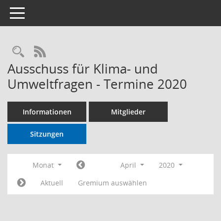
Toggle navigation
RSS-Feed
Ausschuss für Klima- und
Umweltfragen - Termine 2020
Informationen
Mitglieder
Sitzungen
Monat
April
2020
Aktuell
Gremium auswählen