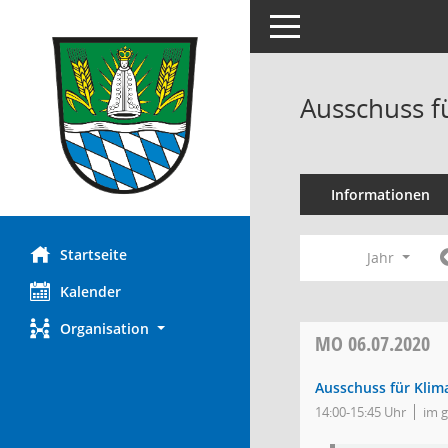
Toggle navigation
Ausschuss f
Informationen
Startseite
Jahr
Kalender
Organisation
MO
06.07.2020
Ausschuss für Klim
14:00-15:45 Uhr
im 