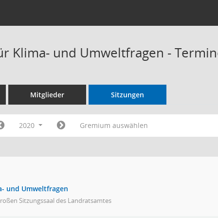
ür Klima- und Umweltfragen - Termi
Mitglieder
Sitzungen
2020
Gremium auswählen
a- und Umweltfragen
großen Sitzungssaal des Landratsamtes