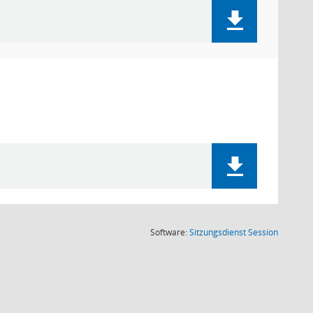
(Wird in
Software:
Sitzungsdienst
Session