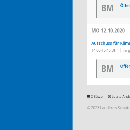
BM
Öffe
MO
12.10.2020
Ausschuss für Klim
14:00-15:45 Uhr
im 
BM
Öffe
2 Sätze
Letzte Ände
© 2023 Landkreis Strau