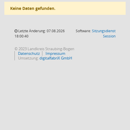
Keine Daten gefunden.
Letzte Änderung: 07.08.2026
Software:
Sitzungsdienst
(Wird in
18:00:40
Session
© 2023 Landkreis Straubing-Bogen
Datenschutz
Impressum
Umsetzung:
digitalfabriX GmbH