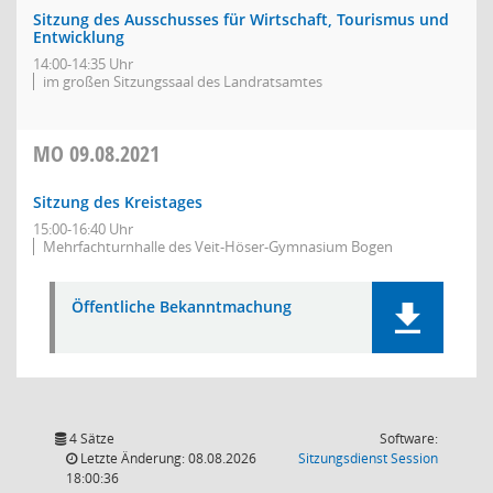
Sitzung des Ausschusses für Wirtschaft, Tourismus und
Entwicklung
14:00-14:35 Uhr
im großen Sitzungssaal des Landratsamtes
MO
09.08.2021
Sitzung des Kreistages
15:00-16:40 Uhr
Mehrfachturnhalle des Veit-Höser-Gymnasium Bogen
Öffentliche Bekanntmachung
4 Sätze
Software:
(Wird in
Letzte Änderung: 08.08.2026
Sitzungsdienst
Session
18:00:36