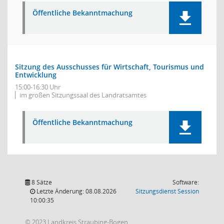
Öffentliche Bekanntmachung
Sitzung des Ausschusses für Wirtschaft, Tourismus und
Entwicklung
15:00-16:30 Uhr
im großen Sitzungssaal des Landratsamtes
Öffentliche Bekanntmachung
8 Sätze
Software:
(Wird in
Letzte Änderung: 08.08.2026
Sitzungsdienst
Session
10:00:35
© 2023 Landkreis Straubing-Bogen